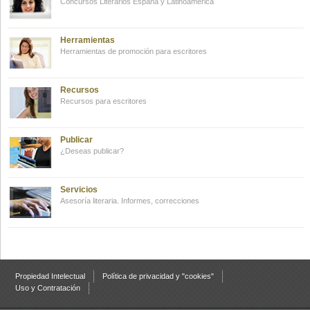
Concursos Literarios España y Latinoamérica
Herramientas
Herramientas de promoción para escritores
Recursos
Recursos para escritores
Publicar
¿Deseas publicar?
Servicios
Asesoría literaria. Informes, correcciones
Propiedad Intelectual
Política de privacidad y "cookies"
Uso y Contratación