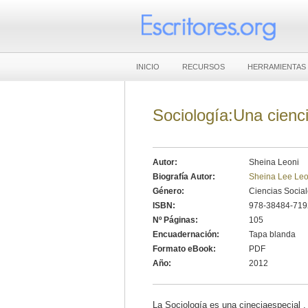
INICIO
RECURSOS
HERRAMIENTAS
Sociología:Una cienc
Autor:
Sheina Leoni
Biografía Autor:
Sheina Lee Leo
Género:
Ciencias Socia
ISBN:
978-38484-719
Nº Páginas:
105
Encuadernación:
Tapa blanda
Formato eBook:
PDF
Año:
2012
La Sociología es una cineciaespecial , 