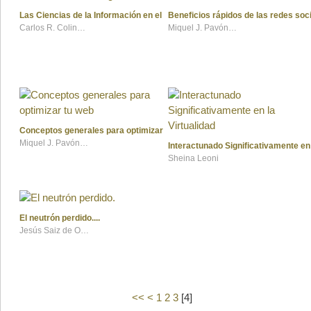
Las Ciencias de la Información en el siglo XXI
Beneficios rápidos de las redes soc
Carlos R. Colindres
Miquel J. Pavón Besalú
Conceptos generales para optimizar tu web
Miquel J. Pavón Besalú
Interactunado Significativamente en 
Sheina Leoni
El neutrón perdido.
Jesús Saiz de Omeñaca Tijero
<<
<
1
2
3
[
4
]