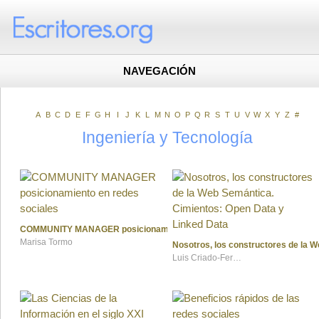
NAVEGACIÓN
A
B
C
D
E
F
G
H
I
J
K
L
M
N
O
P
Q
R
S
T
U
V
W
X
Y
Z
#
Ingeniería y Tecnología
COMMUNITY MANAGER posicionamiento en redes sociales
Marisa Tormo
Nosotros, los constructores de la 
Luis Criado-Fernández