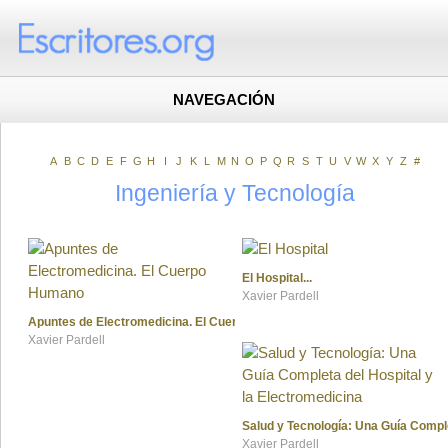
NAVEGACIÓN
A
B
C
D
E
F
G
H
I
J
K
L
M
N
O
P
Q
R
S
T
U
V
W
X
Y
Z
#
Ingeniería y Tecnología
El Hospital
Xavier Pardell
Apuntes de Electromedicina. El Cuerpo Humano
Xavier Pardell
Salud y Tecnología: Una Guía Comple
Xavier Pardell