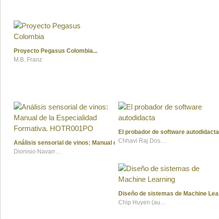
Proyecto Pegasus Colombia
M.B. Franz
El probador de software autodidacta
Chhavi Raj Dosaj (autor), Miguel Ángel Torres (traductor)
Análisis sensorial de vinos: Manual de la Especialidad Formativa. HOTR
Dionisio Navarro García
Diseño de sistemas de Machine Lea
Chip Huyen (autora), Miguel Ángel Torres (traductor)