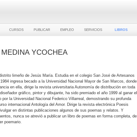
CURSOS
PUBLICAR
EMPLEO
SERVICIOS
LIBROS
 MEDINA YCOCHEA
istrito limeño de Jesús María. Estudia en el colegio San José de Artesanos
o 1984 ingresa becado a la Universidad Nacional Mayor de San Marcos, donde
cia en ella, dirige la revista universitaria Autonomía de distribución en toda
iseñador gráfico, pintor y dibujante, ha sido premiado el año 1999 al ganar el
 por la Universidad Nacional Federico Villarreal, demostrando su profunda
rso internacional Antología del Amor. Dirige la revista electrónica Poesis
divulgar en distintas publicaciones algunos de sus poemas y relatos. Y
uentos, nunca se atrevió a publicar un libro de poemas en forma completa, de
mer poemario.