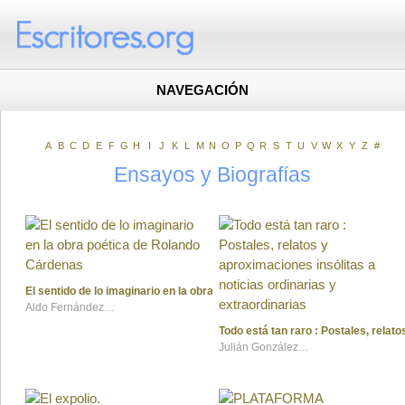
NAVEGACIÓN
A
B
C
D
E
F
G
H
I
J
K
L
M
N
O
P
Q
R
S
T
U
V
W
X
Y
Z
#
Ensayos y Biografías
El sentido de lo imaginario en la obra poética de Rolando Cárdenas
Aldo Fernández Jaramillo
Todo está tan raro : Postales, relat
Julián González Mina