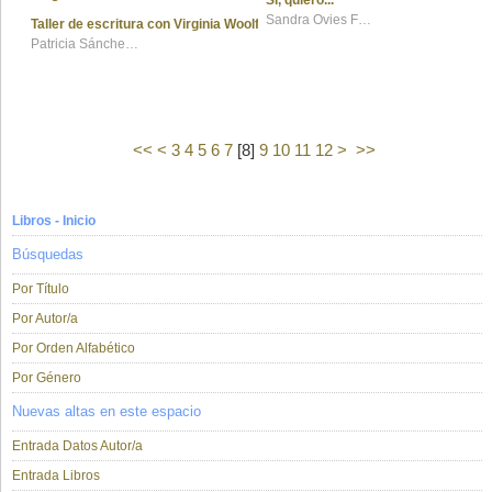
Sí, quiero
Sandra Ovies Fernández
Taller de escritura con Virginia Woolf Guía de lectura
Patricia Sánchez-Cutillas
<<
<
3
4
5
6
7
[
8
]
9
10
11
12
>
>>
Libros - Inicio
Búsquedas
Por Título
Por Autor/a
Por Orden Alfabético
Por Género
Nuevas altas en este espacio
Entrada Datos Autor/a
Entrada Libros