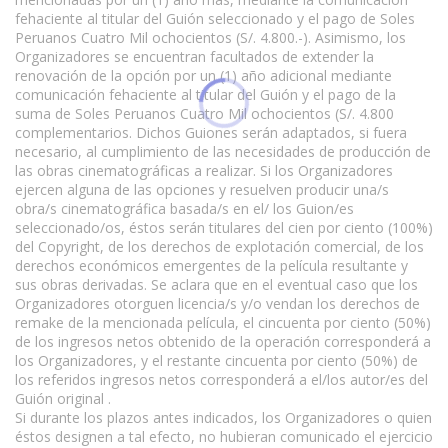
fehaciente al titular del Guión seleccionado y el pago de Soles
Peruanos Cuatro Mil ochocientos (S/. 4.800.-). Asimismo, los
Organizadores se encuentran facultados de extender la
renovación de la opción por un (1) año adicional mediante
comunicación fehaciente al titular del Guión y el pago de la
suma de Soles Peruanos Cuatro Mil ochocientos (S/. 4.800
complementarios. Dichos Guiones serán adaptados, si fuera
necesario, al cumplimiento de las necesidades de producción de
las obras cinematográficas a realizar. Si los Organizadores
ejercen alguna de las opciones y resuelven producir una/s
obra/s cinematográfica basada/s en el/ los Guion/es
seleccionado/os, éstos serán titulares del cien por ciento (100%)
del Copyright, de los derechos de explotación comercial, de los
derechos económicos emergentes de la película resultante y
sus obras derivadas. Se aclara que en el eventual caso que los
Organizadores otorguen licencia/s y/o vendan los derechos de
remake de la mencionada película, el cincuenta por ciento (50%)
de los ingresos netos obtenido de la operación corresponderá a
los Organizadores, y el restante cincuenta por ciento (50%) de
los referidos ingresos netos corresponderá a el/los autor/es del
Guión original .
Si durante los plazos antes indicados, los Organizadores o quien
éstos designen a tal efecto, no hubieran comunicado el ejercicio