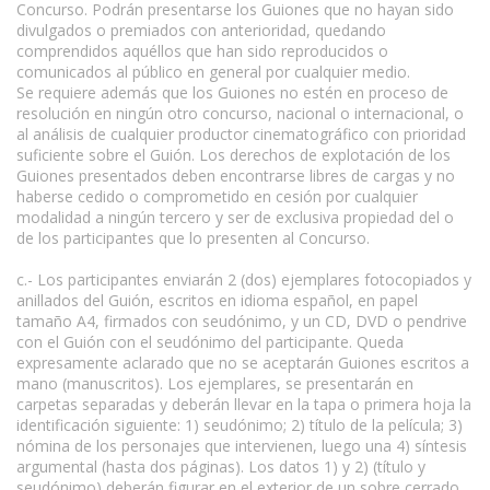
Concurso. Podrán presentarse los Guiones que no hayan sido
divulgados o premiados con anterioridad, quedando
comprendidos aquéllos que han sido reproducidos o
comunicados al público en general por cualquier medio.
Se requiere además que los Guiones no estén en proceso de
resolución en ningún otro concurso, nacional o internacional, o
al análisis de cualquier productor cinematográfico con prioridad
suficiente sobre el Guión. Los derechos de explotación de los
Guiones presentados deben encontrarse libres de cargas y no
haberse cedido o comprometido en cesión por cualquier
modalidad a ningún tercero y ser de exclusiva propiedad del o
de los participantes que lo presenten al Concurso.
c.- Los participantes enviarán 2 (dos) ejemplares fotocopiados y
anillados del Guión, escritos en idioma español, en papel
tamaño A4, firmados con seudónimo, y un CD, DVD o pendrive
con el Guión con el seudónimo del participante. Queda
expresamente aclarado que no se aceptarán Guiones escritos a
mano (manuscritos). Los ejemplares, se presentarán en
carpetas separadas y deberán llevar en la tapa o primera hoja la
identificación siguiente: 1) seudónimo; 2) título de la película; 3)
nómina de los personajes que intervienen, luego una 4) síntesis
argumental (hasta dos páginas). Los datos 1) y 2) (título y
seudónimo) deberán figurar en el exterior de un sobre cerrado