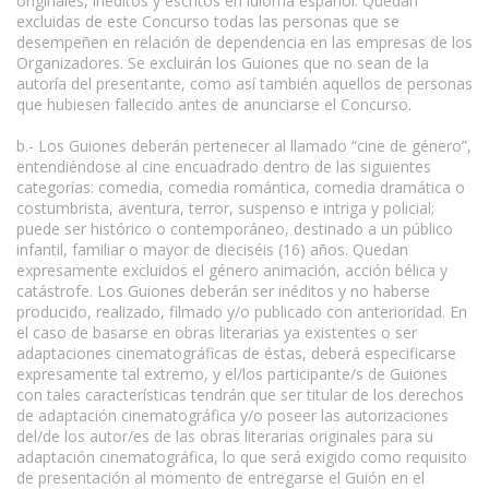
originales, inéditos y escritos en idioma español. Quedan
excluidas de este Concurso todas las personas que se
desempeñen en relación de dependencia en las empresas de los
Organizadores. Se excluirán los Guiones que no sean de la
autoría del presentante, como así también aquellos de personas
que hubiesen fallecido antes de anunciarse el Concurso.
b.- Los Guiones deberán pertenecer al llamado “cine de género”,
entendiéndose al cine encuadrado dentro de las siguientes
categorías: comedia, comedia romántica, comedia dramática o
costumbrista, aventura, terror, suspenso e intriga y policial;
puede ser histórico o contemporáneo, destinado a un público
infantil, familiar o mayor de dieciséis (16) años. Quedan
expresamente excluidos el género animación, acción bélica y
catástrofe. Los Guiones deberán ser inéditos y no haberse
producido, realizado, filmado y/o publicado con anterioridad. En
el caso de basarse en obras literarias ya existentes o ser
adaptaciones cinematográficas de éstas, deberá especificarse
expresamente tal extremo, y el/los participante/s de Guiones
con tales características tendrán que ser titular de los derechos
de adaptación cinematográfica y/o poseer las autorizaciones
del/de los autor/es de las obras literarias originales para su
adaptación cinematográfica, lo que será exigido como requisito
de presentación al momento de entregarse el Guión en el