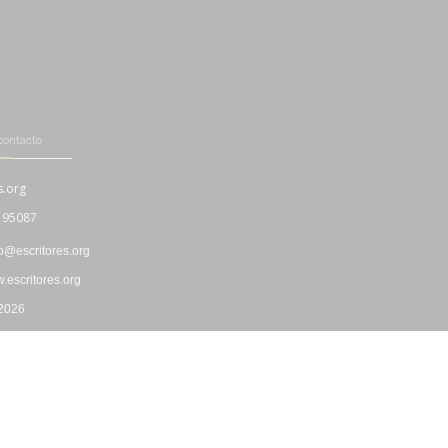
contacto
s.org
195087
fo@escritores.org
escritores.org
 2026
Boletín Informativo
|
Propiedad Intelectual
|
"Cookies"
|
Privacidad
|
Uso y Contratación