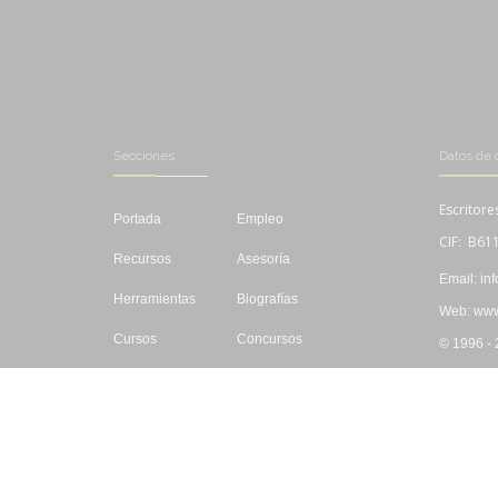
Secciones
Datos de 
Escritore
Portada
Empleo
CIF: B61
Recursos
Asesoría
Email: in
Herramientas
Biografías
Web: www.
Cursos
Concursos
© 1996 -
Editar
Libros